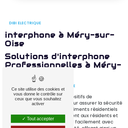
DIBI ELECTRIQUE
interphone à Méry-sur-
Oise
Solutions d'interphone
Professionnelles à Méry-
sur-Oise
INTRODUCTION AUX INTERPHONE
Ce site utilise des cookies et
vous donne le contrôle sur
Les interphone sont des dispositifs de
ceux que vous souhaitez
communication essentiels pour assurer la sécurité
activer
et la commodité dans les bâtiments résidentiels
et commerciaux. Ils permettent aux résidents et
Tout accepter
aux visiteurs de communiquer facilement avec