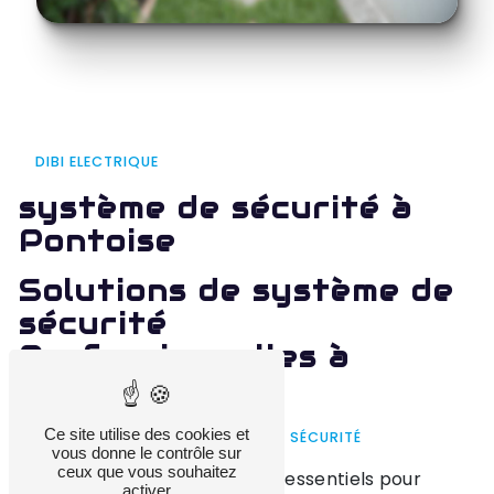
DIBI ELECTRIQUE
système de sécurité à
Pontoise
Solutions de système de
sécurité
Professionnelles à
Pontoise
Ce site utilise des cookies et
INTRODUCTION AUX SYSTÈME DE SÉCURITÉ
vous donne le contrôle sur
ceux que vous souhaitez
Les système de sécurité sont essentiels pour
activer