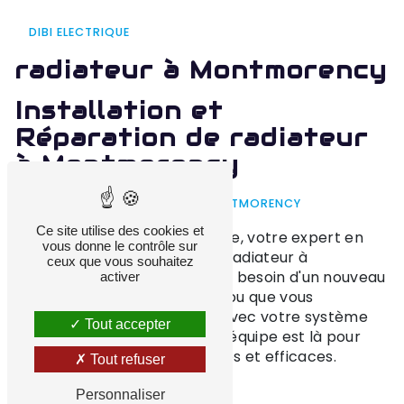
DIBI ELECTRIQUE
radiateur à Montmorency
Installation et
Réparation de radiateur
à Montmorency
EXPERTISE EN RADIATEUR À MONTMORENCY
Ce site utilise des cookies et
Bienvenue chez DIBI Electrique, votre expert en
vous donne le contrôle sur
installation et réparation de radiateur à
ceux que vous souhaitez
Montmorency. Que vous ayez besoin d'un nouveau
activer
radiateur pour votre maison ou que vous
rencontriez des problèmes avec votre système
Tout accepter
de chauffage existant, notre équipe est là pour
vous offrir des solutions fiables et efficaces.
Tout refuser
LES AVANTAGES DES RADIATEUR
Personnaliser